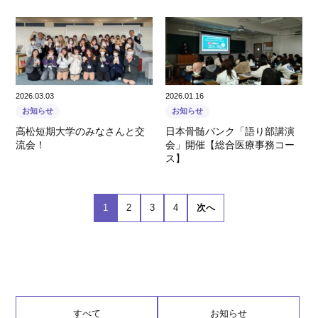
2026.03.03
2026.01.16
お知らせ
お知らせ
高松短期大学のみなさんと交
日本骨髄バンク「語り部講演
流会！
会」開催【総合医療事務コー
ス】
1
2
3
4
次へ
すべて
お知らせ