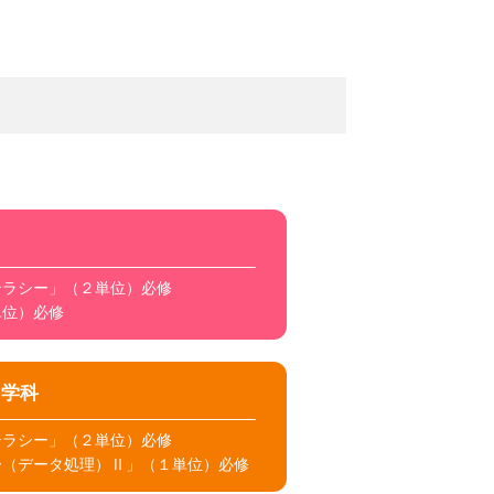
テラシー」（２単位）必修
単位）必修
ス学科
テラシー」（２単位）必修
ー（データ処理）Ⅱ」（１単位）必修