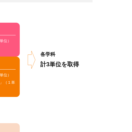
単位）
各学科
計3単位を取得
単位）
」（１単