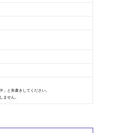
）
在中」と朱書きしてください。
たしません。