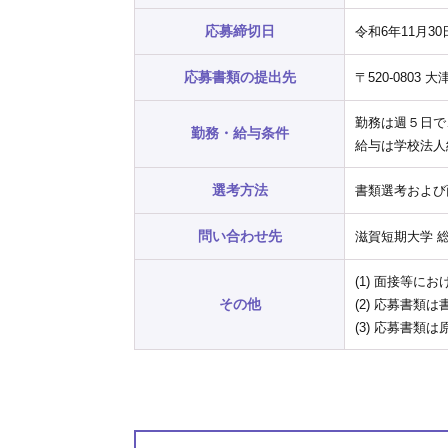
応募締切日
令和6年11月3
応募書類の提出先
〒520-080
勤務は週５日で
勤務・給与条件
給与は学校法人
選考方法
書類選考および
問い合わせ先
滋賀短期大学 総務
(1) 面接等
その他
(2) 応募書
(3) 応募書