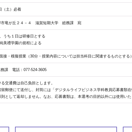
0日（土）必着
3 大津市竜が丘２４－４ 滋賀短期大学 総務課 宛
、うち１日は研修日とする
純美禮学園の規程による
面接・模擬授業（30分・授業内容については担当科目に関連するものとする
課 電話：077-524-3605
における交通費は自己負担とします。
類は書留郵便にて送付し、封筒には「デジタルライフビジネス学科教員応募書類
類は原則として返却しません。なお、応募書類は、本選考の目的以外には使用い