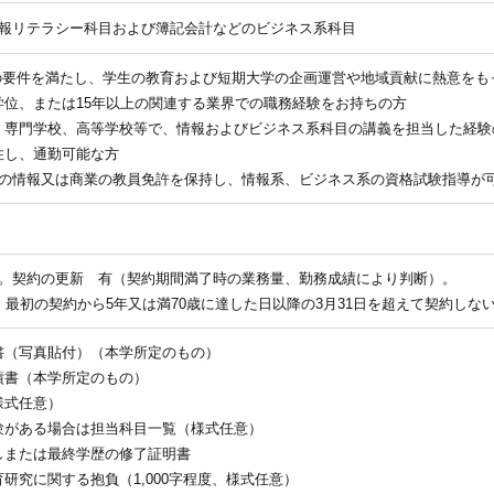
報リテラシー科目および簿記会計などのビジネス系科目
(3)の要件を満たし、学生の教育および短期大学の企画運営や地域貢献に熱意を
上の学位、または15年以上の関連する業界での職務経験をお持ちの方
短大、専門学校、高等学校等で、情報およびビジネス系科目の講義を担当した経
居住し、通勤可能な方
の情報又は商業の教員免許を保持し、情報系、ビジネス系の資格試験指導が
。契約の更新 有（契約期間満了時の業務量、勤務成績により判断）。
、最初の契約から5年又は満70歳に達した日以降の3月31日を超えて契約しな
人調書（写真貼付）（本学所定のもの）
業績書（本学所定のもの）
（様式任意）
当経験がある場合は担当科目一覧（様式任意）
写しまたは最終学歴の修了証明書
教育研究に関する抱負（1,000字程度、様式任意）