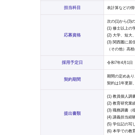
担当科目
表計算などの情
次の(1)から
(1) 修士以
応募資格
(2) 大学、
(3) 関西圏に
（その他）高校
採用予定日
令和7年4月1日
期間の定めあり
契約期間
契約は1年更新
(1) 教員個
(2) 教育研究
(3) 職務調書
提出書類
(4) 講義担
(5) 学位記の
(6) 本学での