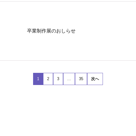
卒業制作展のおしらせ
1
2
3
…
35
次へ