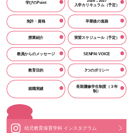
2026→2027
学びのPoint
入学カリキュラム（予定）
免許・資格
卒業後の進路
授業紹介
実習スケジュール（予定）
教員からのメッセージ
SENPAI VOICE
教育目的
3つのポリシー
長期履修学生制度（３年
就職実績
制）
幼児教育保育学科 インスタグラム